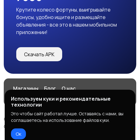
Крутите колесо фортуны, выигрывайте
бонусы, удобно ищите и размещайте
объявления - все это в нашем мобильном
приложении!
Скачать APK
Магазины
Блог
О нас
Служба поддержки
Используем куки и рекомендательные
технологии
Это чтобы сайт работал лучше. Оставаясь с нами, вы
© 2026 7606
соглашаетесь на использование файлов куки.
ООО "СИСТЕМА", ОГРН: 1127328000183
Ок
Правила сервиса
Политика конфиденциальности