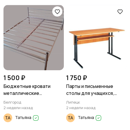
1 500 ₽
1 750 ₽
Бюджетные кровати
Парты и письменные
металлические
столы для учащихся,
двуспальные для дачи
офисные столы на заказ
Белгород
Липецк
2 недели назад
2 недели назад
Татьяна
Татьяна