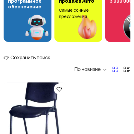
программное
продажа Авто
3 000 000
обеспечение
Самые сочные
Мода и стиль
Детские товары
предложения
Для дома и дачи
Для Бизнеса
👉 Сохранить поиск
По новизне
Спорт и отдых
Стройматериалы и
инструменты
Видеокурсы
Скрипты и
программное
обеспечение