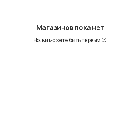
Магазинов пока нет
Электроника
Но, вы можете быть первым 😉
Мода и стиль
Детские товары