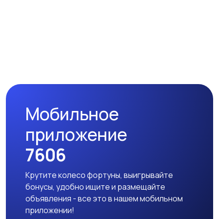
Для дома и дачи
Для Бизнеса
Мобильное
Спорт и отдых
приложение
7606
Стройматериалы и инструменты
Крутите колесо фортуны, выигрывайте
бонусы, удобно ищите и размещайте
объявления - все это в нашем мобильном
приложении!