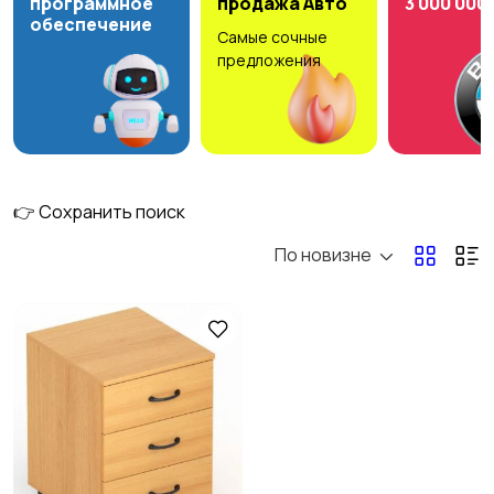
программное
продажа Авто
3 000 000
обеспечение
Самые сочные
Мода и стиль
Детские товары
предложения
Для дома и дачи
Для Бизнеса
1
👉 Сохранить поиск
По новизне
Спорт и отдых
Стройматериалы и
инструменты
Видеокурсы
Скрипты и
программное
обеспечение