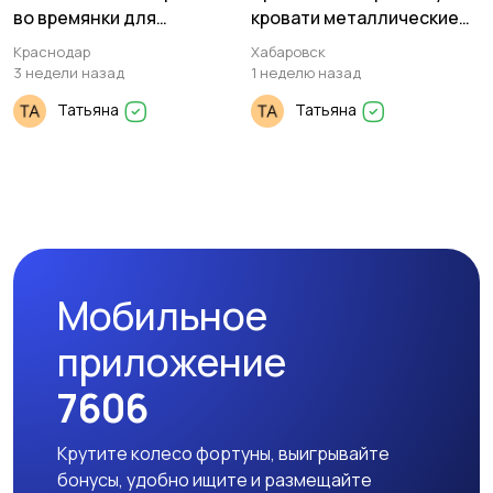
во времянки для
кровати металлические
ремонтных бригад
оптом
Краснодар
Хабаровск
3 недели назад
1 неделю назад
Татьяна
Татьяна
Мобильное
приложение
7606
Крутите колесо фортуны, выигрывайте
бонусы, удобно ищите и размещайте