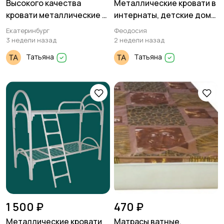
Высокого качества
Металлические кровати в
кровати металлические с
интернаты, детские дома
доставкой по стране
и оздоровительные
Екатеринбург
Феодосия
лагеря
3 недели назад
2 недели назад
Татьяна
Татьяна
1 500 ₽
470 ₽
Металлические кровати
Матрасы ватные,