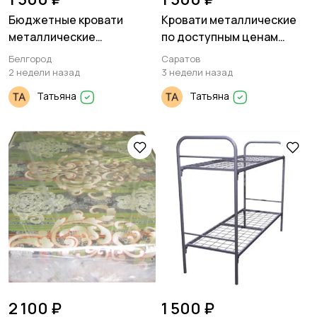
Бюджетные кровати
Кровати металлические
металлические
по доступным ценам
двуспальные для дачи
оптом
Белгород
Саратов
2 недели назад
3 недели назад
Татьяна
Татьяна
2 100 ₽
1 500 ₽