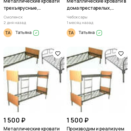
Металлические кровати
Металлические кровати в
трехъярусные,
дома престарелых,
двухъярусные,
госпитали, больницы
Смоленск
Чебоксары
одноярусные
2 дня назад
1 месяц назад
Татьяна
Татьяна
1 500 ₽
1 500 ₽
Металлические кровати
Производим и реализуем