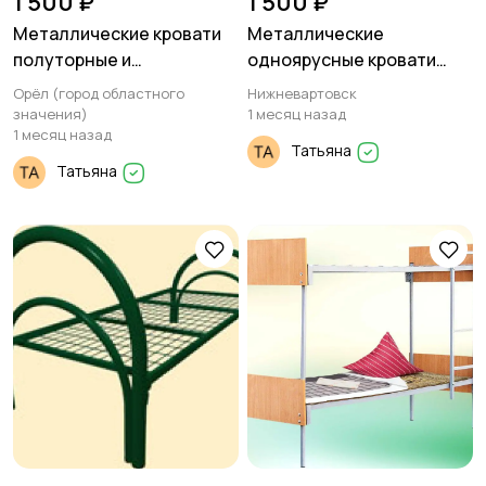
1 500 ₽
1 500 ₽
Металлические кровати
Металлические
полуторные и
одноярусные кровати
двуспальные оптом
недорого
Орёл (город областного
Нижневартовск
значения)
1 месяц назад
1 месяц назад
Татьяна
Татьяна