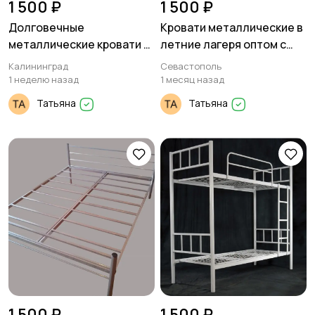
1 500 ₽
1 500 ₽
Долговечные
Кровати металлические в
металлические кровати с
летние лагеря оптом с
сеткой из прокатной
доставкой
Калининград
Севастополь
пружины
1 неделю назад
1 месяц назад
Татьяна
Татьяна
1 500 ₽
1 500 ₽