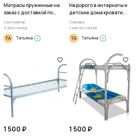
Матрасы пружинные на
Недорого в интернаты и
заказ с доставкой по
детские дома кровати
стране
металлические
Сыктывкар
Самара
2 дня назад
1 месяц назад
Татьяна
Татьяна
1 500 ₽
1 500 ₽