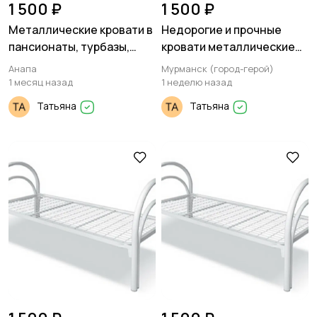
1 500 ₽
1 500 ₽
Металлические кровати в
Недорогие и прочные
пансионаты, турбазы,
кровати металлические
санатории
на заказ
Анапа
Мурманск (город-герой)
1 месяц назад
1 неделю назад
Татьяна
Татьяна