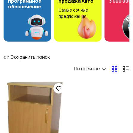
программное
продажа Авто
3 000 000
обеспечение
Самые сочные
Мода и стиль
Детские товары
предложения
Для дома и дачи
Для Бизнеса
👉 Сохранить поиск
По новизне
Спорт и отдых
Стройматериалы и
инструменты
Видеокурсы
Скрипты и
программное
обеспечение