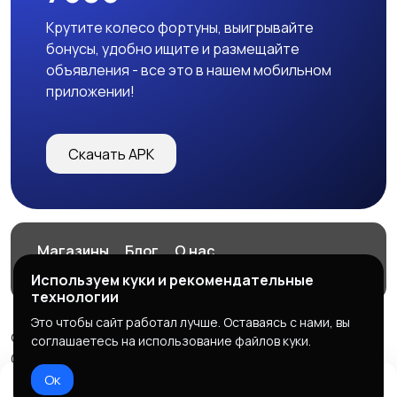
Крутите колесо фортуны, выигрывайте
бонусы, удобно ищите и размещайте
объявления - все это в нашем мобильном
приложении!
Скачать APK
Магазины
Блог
О нас
Служба поддержки
Используем куки и рекомендательные
технологии
Это чтобы сайт работал лучше. Оставаясь с нами, вы
© 2026 7606
соглашаетесь на использование файлов куки.
ООО "СИСТЕМА", ОГРН: 1127328000183
Ок
Правила сервиса
Политика конфиденциальности