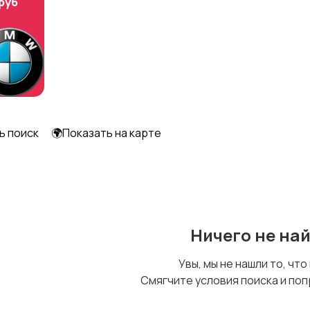
 руб
ь поиск
🌍Показать на карте
Ничего не на
Увы, мы не нашли то, что
Смягчите условия поиска и поп