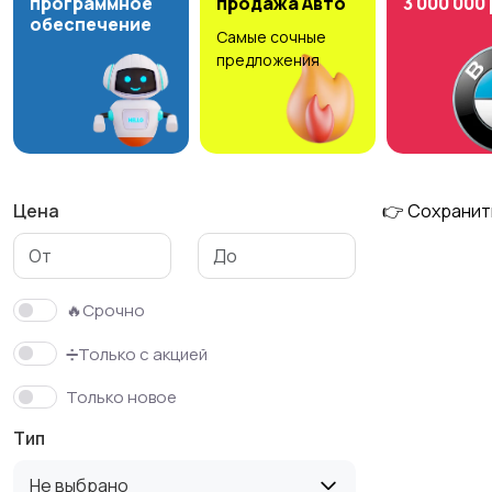
программное
продажа Авто
3 000 000
обеспечение
Самые сочные
предложения
Цена
👉 Сохранит
🔥Срочно
➗Только с акцией
Только новое
Тип
Не выбрано