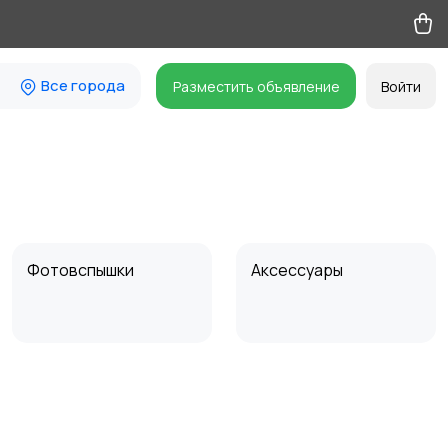
Все города
Разместить объявление
Войти
Фотовспышки
Аксессуары
Бинокли и
оптические приборы