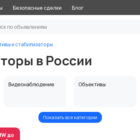
ы
Безопасные сделки
Блог
ивы и стабилизаторы
торы в России
Видеонаблюдение
Объективы
Показать все категории
Цифровые
Компактные
фоторамки
фотопринтеры
MW до