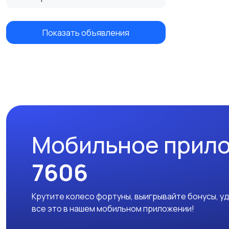
Показать объявления
Мобильное прил
7606
Крутите колесо фортуны, выигрывайте бонусы, у
все это в нашем мобильном приложении!