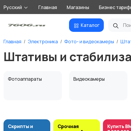
Русский
Главная
Магазины
Бизнес тариф
Каталог
Главная
Электроника
Фото- и видеокамеры
Штат
Штативы и стабилиза
Фотоаппараты
Видеокамеры
Штативы и
Студийное
стабилизаторы
оборудование
Скрипты и
Срочная
Купить B