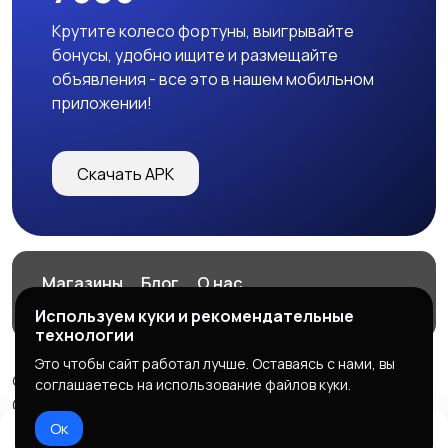
Крутите колесо фортуны, выигрывайте
бонусы, удобно ищите и размещайте
объявления - все это в нашем мобильном
приложении!
Скачать APK
Магазины
Блог
О нас
Служба поддержки
Используем куки и рекомендательные
технологии
Это чтобы сайт работал лучше. Оставаясь с нами, вы
© 2026 7606
соглашаетесь на использование файлов куки.
ООО "СИСТЕМА", ОГРН: 1127328000183
Ок
Правила сервиса
Политика конфиденциальности