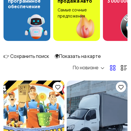
программное
продажа Авто
3 000 000
обеспечение
Самые сочные
Ремонт и
Компьютерные
предложения
строительство
услуги
Деловые услуги
Уборка
2
👉 Сохранить поиск
🌍Показать на карте
По новизне
Автоуслуги
Ремонт техники
Организация
Фото- и видеосъемка
праздников