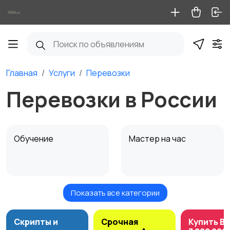
Главная
Услуги
Перевозки
Перевозки в России
Обучение
Мастер на час
Показать все категории
Красота и здоровье
Перевозки
1
Скрипты и
Срочная
Купить B