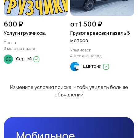
Изготовление на
Другое
1
600 ₽
от 1 500 ₽
заказ
6
Услуги грузчиков.
Грузоперевозки газель 5
метров
Пенза
3 месяца назад
Ульяновск
4 месяца назад
Сергей
Дмитрий
Измените условия поиска, чтобы увидеть больше
объявлений
Мобильное