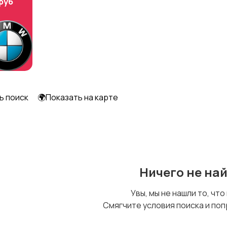
 руб
ь поиск
🌍Показать на карте
Ничего не на
Увы, мы не нашли то, что
Смягчите условия поиска и поп