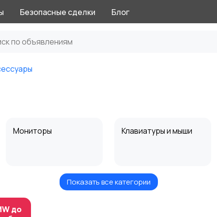
ы
Безопасные сделки
Блог
сессуары
Мониторы
Клавиатуры и мыши
Показать все категории
Программное
Рули, джойстики,
обеспечение
геймпады
MW до