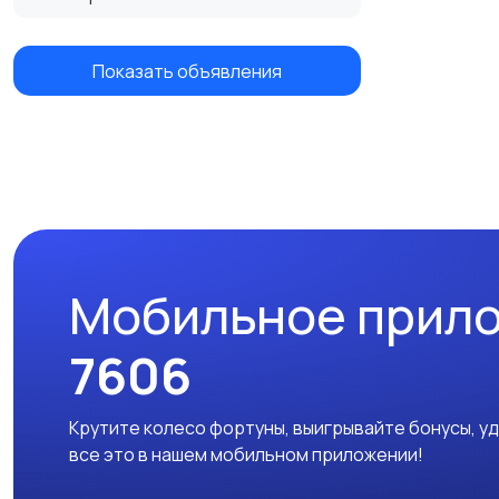
Показать объявления
Мобильное прил
7606
Крутите колесо фортуны, выигрывайте бонусы, у
все это в нашем мобильном приложении!