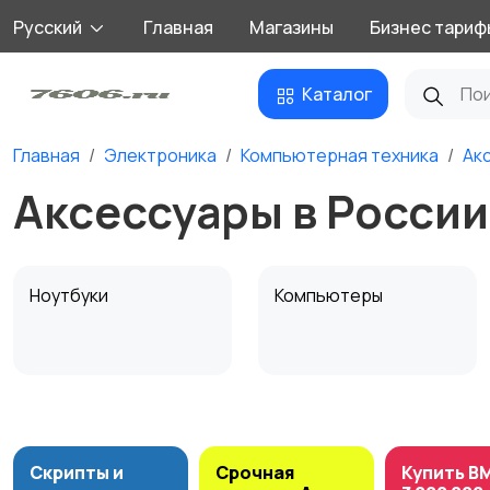
Русский
Главная
Магазины
Бизнес тариф
Каталог
Главная
Электроника
Компьютерная техника
Ак
Аксессуары в России
Ноутбуки
Компьютеры
Мультимедиа
Накопители данных и
картридеры
Скрипты и
Срочная
Купить B