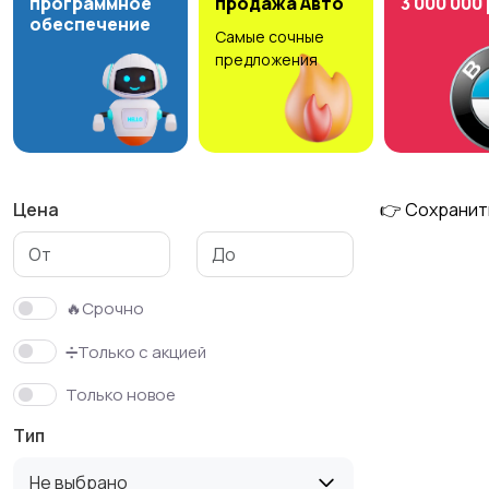
программное
продажа Авто
3 000 000
обеспечение
Самые сочные
предложения
Цена
👉 Сохранит
🔥Срочно
➗Только с акцией
Только новое
Тип
Не выбрано