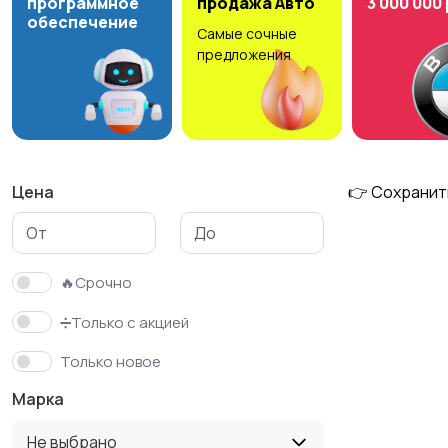
программное
продажа Авто
3 000 000
обеспечение
Самые сочные
предложения
Цена
👉 Сохранит
🔥Срочно
➗Только с акцией
Только новое
Марка
Не выбрано