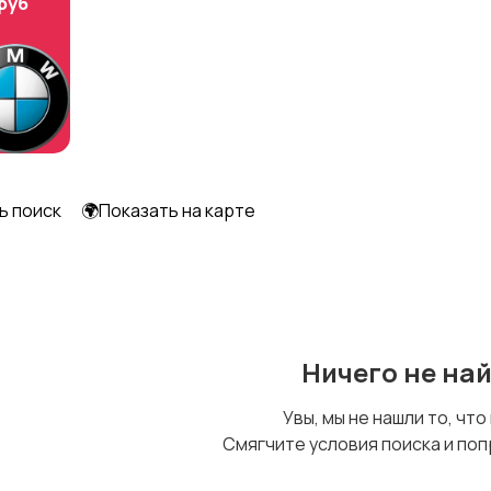
 руб
ь поиск
🌍Показать на карте
Ничего не на
Увы, мы не нашли то, что
Смягчите условия поиска и поп