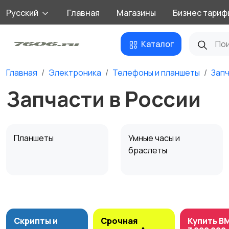
Русский
Главная
Магазины
Бизнес тариф
Каталог
Главная
Электроника
Телефоны и планшеты
Зап
Запчасти в России
Планшеты
Умные часы и
браслеты
Внешние
Зарядные устройства
аккумуляторы
Скрипты и
Срочная
Купить B