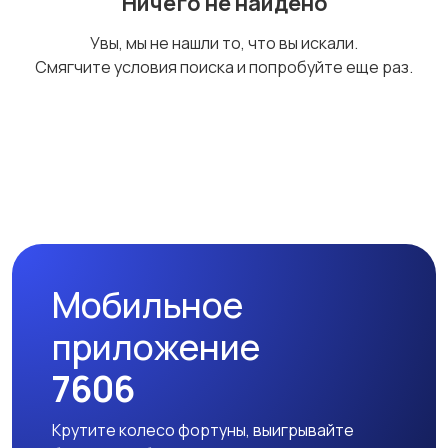
Ничего не найдено
Стиральные машины
Утюги и уход за
Увы, мы не нашли то, что вы искали.
одеждой
Смягчите условия поиска и попробуйте еще раз.
Холодильники
Швейное
оборудование
Мобильное
приложение
7606
Крутите колесо фортуны, выигрывайте