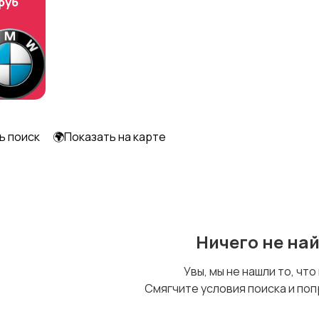
 руб
ь поиск
🌍Показать на карте
Ничего не на
Увы, мы не нашли то, что
Смягчите условия поиска и поп