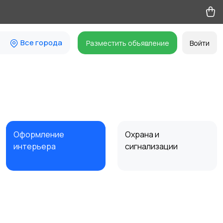
Все города
Разместить объявление
Войти
Оформление
Охрана и
интерьера
сигнализации
Шкафы и комоды
Другое
1
1