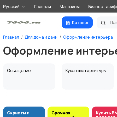
Русский
Главная
Магазины
Бизнес тариф
Каталог
Главная
Для дома и дачи
Оформление интерьера
Оформление интерье
Освещение
Кухонные гарнитуры
Подставки и тумбы
Садовая мебель
1
Скрипты и
Срочная
Купить B