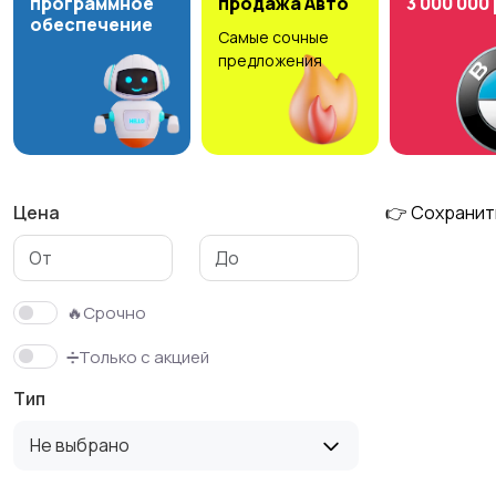
программное
продажа Авто
3 000 000
обеспечение
Самые сочные
предложения
Цена
👉 Сохранит
🔥Срочно
➗Только с акцией
Тип
Не выбрано