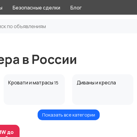
ы
Безопасные сделки
Блог
ра в России
Кровати и матрасы
Диваны и кресла
15
Показать все категории
Столы и стулья
Текстиль и ковры
1
2
MW до