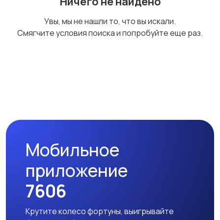
Ничего не найдено
Стиральные машины
Утюги и уход за
Увы, мы не нашли то, что вы искали.
одеждой
Смягчите условия поиска и попробуйте еще раз.
Холодильники
Швейное
оборудование
Мобильное
приложение
7606
Крутите колесо фортуны, выигрывайте