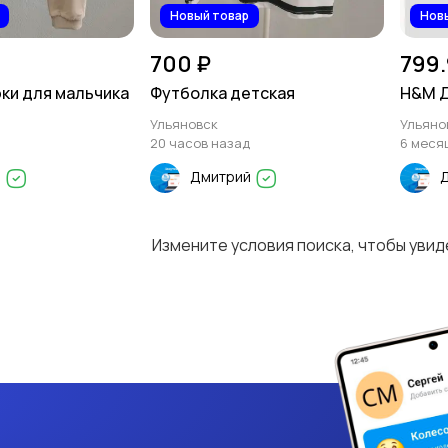
Новый товар
Нов
700 ₽
799.
ки для мальчика
Футболка детская
H&M Д
Ульяновск
Ульяно
20 часов назад
6 меся
й
Дмитрий
Измените условия поиска, чтобы уви