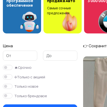
программное
продажа Авто
3 000 000
обеспечение
Самые сочные
Детская одежда и
предложения
обувь
3
Цена
👉 Сохранит
🔥Срочно
➗Только с акцией
Только новое
Только брендовое