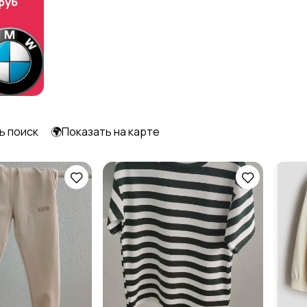
 руб
ь поиск
🌍Показать на карте