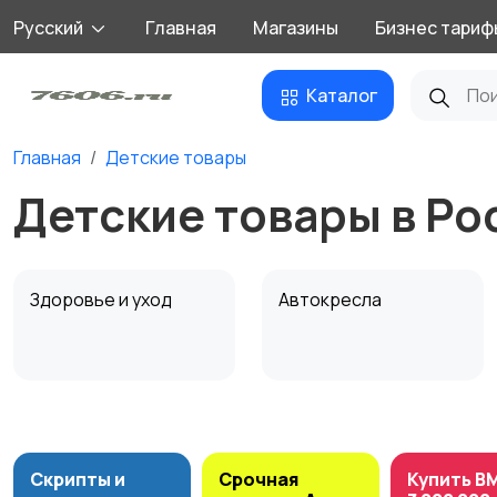
Русский
Главная
Магазины
Бизнес тариф
Каталог
Главная
Детские товары
Детские товары в Ро
Здоровье и уход
Автокресла
Обустройство
Подгузники и горшки
детской
Скрипты и
Срочная
Купить B