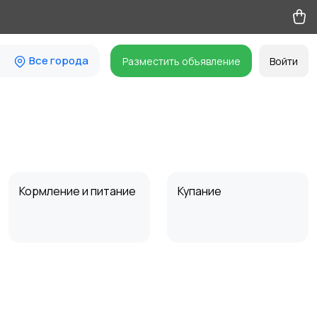
Все города
Разместить объявление
Войти
Кормление и питание
Купание
Товары для учебы
Другое