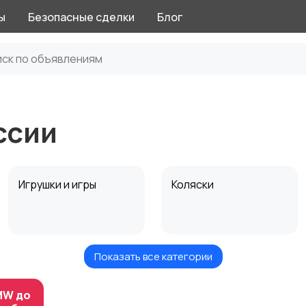
ы
Безопасные сделки
Блог
ссии
Игрушки и игры
Коляски
Показать все категории
Радио- и видеоняни
Товары для мам
MW до