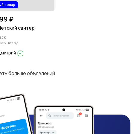
ый товар
99 ₽
етский свитер
вск
цев назад
Дмитрий
деть больше объявлений